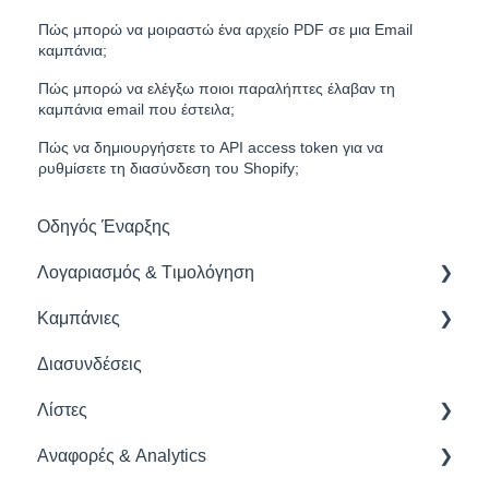
Πώς μπορώ να μοιραστώ ένα αρχείο PDF σε μια Email
καμπάνια;
Πώς μπορώ να ελέγξω ποιοι παραλήπτες έλαβαν τη
καμπάνια email που έστειλα;
Πώς να δημιουργήσετε το API access token για να
ρυθμίσετε τη διασύνδεση του Shopify;
Οδηγός Έναρξης
Λογαριασμός & Tιμολόγηση
Καμπάνιες
Διαχείριση Λογαριασμού
Διασυνδέσεις
Χρεώσεις & Πληρωμές
Διαχείριση Καμπάνιας
Λίστες
Ασφάλεια & Πρόσβαση
Πρότυπα & Περιεχόμενο
Αναφορές & Analytics
Email & Ασφάλεια Domain
SMS
Εργαλεία Διαχείρισης Λίστας